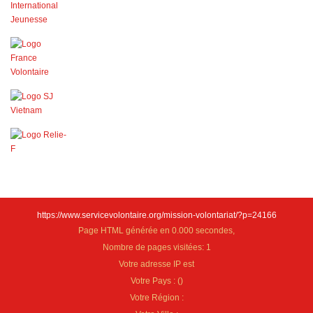
https://www.servicevolontaire.org/mission-volontariat/?p=24166
Page HTML générée en 0.000 secondes,
Nombre de pages visitées: 1
Votre adresse IP est
Votre Pays :
(
)
Votre Région :