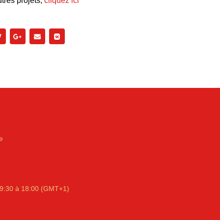
tres projets,
cliquez ici
e
9:30 à 18:00 (GMT+1)