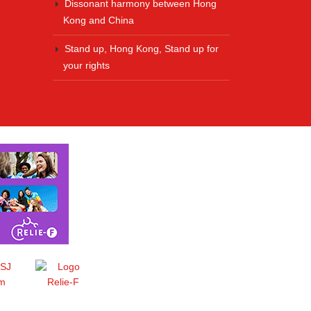
Dissonant harmony between Hong
Kong and China
Stand up, Hong Kong, Stand up for
your rights