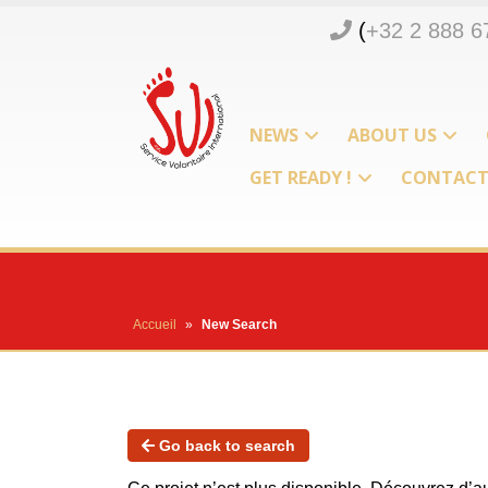
(
+32 2 888 6
NEWS
ABOUT US
GET READY !
CONTAC
Accueil
»
New Search
Go back to search