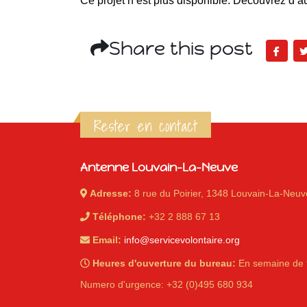
Ce projet n’est plus disponible. Découvrez d’au
Share this post
Rester en contact
Antenne Louvain-La-Neuve
Adresse:
8 rue du Poirier, 1348 Louvain-La-Neuv
Téléphone:
+32 2 888 67 13
Email:
info@servicevolontaire.org
Heures d'ouverture du bureau:
En semaine de 
Numero d'urgence: +32 (0)495 680 934