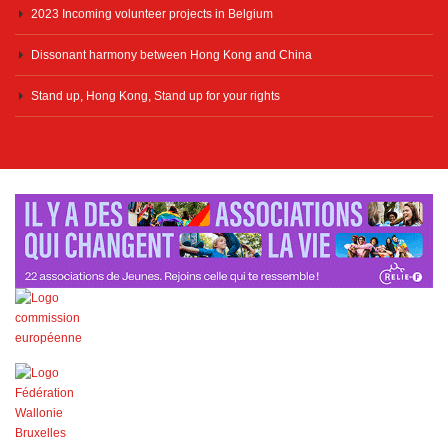
2023 Incoming volunteer projects in Belgium
Dissonant harmony between Hong Kong and China
Stand up, Hong Kong, Stand up for your rights