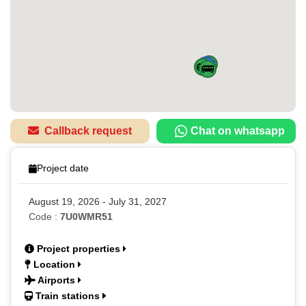
🚌
🚌
🚆
🚆
🚆
🚆
🚌
🚌
Callback request
Chat on whatsapp
Project date
August 19, 2026 - July 31, 2027
Code :
7U0WMR51
Project properties
Location
Airports
Train stations