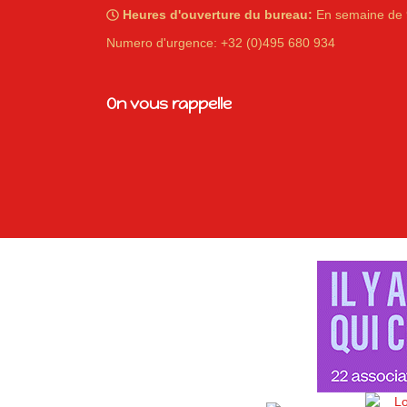
Heures d'ouverture du bureau:
En semaine de 
Numero d'urgence: +32 (0)495 680 934
On vous rappelle