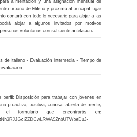
 para alimentación y una asignación mensual de
ntro urbano de Milena y próximo al principal lugar
ento contará con todo lo necesario para alojar a las
 podrá alojar a algunos invitados por motivos
 personas voluntarias con suficiente antelación.
s de italiano - Evaluación intermedia - Tiempo de
 evaluación
e perfil: Disposición para trabajar con jóvenes en
na proactiva, positiva, curiosa, abierta de mente,
a el formulario que encontrarás en:
gESUtNh3RJJGclZZDCwLRWA9ZnbUTWbeDuJ-