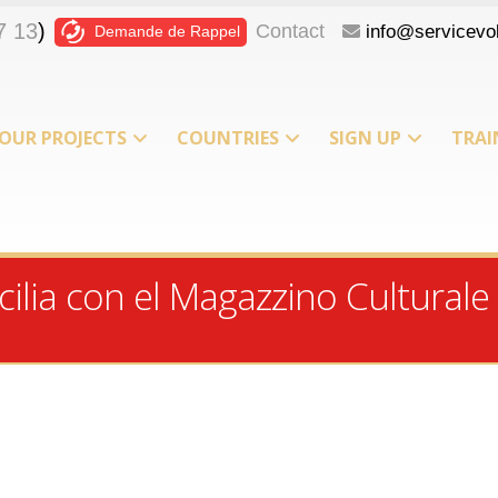
7 13
)
Contact
info@servicevol
Demande de Rappel
OUR PROJECTS
COUNTRIES
SIGN UP
TRAI
T
ilia con el Magazzino Culturale “