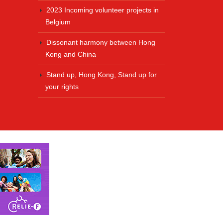
2023 Incoming volunteer projects in
Belgium
Dissonant harmony between Hong
Kong and China
Stand up, Hong Kong, Stand up for
your rights