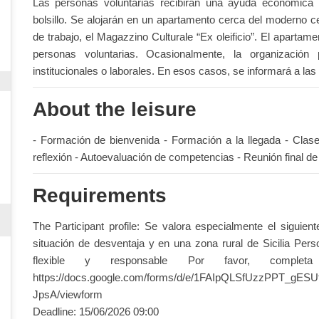
Las personas voluntarias recibirán una ayuda económica
bolsillo. Se alojarán en un apartamento cerca del moderno ce
de trabajo, el Magazzino Culturale “Ex oleificio”. El apartam
personas voluntarias. Ocasionalmente, la organización
institucionales o laborales. En esos casos, se informará a las
About the leisure
- Formación de bienvenida - Formación a la llegada - Clase
reflexión - Autoevaluación de competencias - Reunión final de
Requirements
The Participant profile: Se valora especialmente el siguient
situación de desventaja y en una zona rural de Sicilia Perso
flexible y responsable Por favor, complet
https://docs.google.com/forms/d/e/1FAIpQLSfUzzPPT_
JpsA/viewform
Deadline: 15/06/2026 09:00