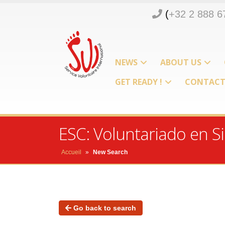
(
+32 2 888 6
NEWS
ABOUT US
GET READY !
CONTAC
ESC: Voluntariado en Sic
Accueil
»
New Search
Go back to search