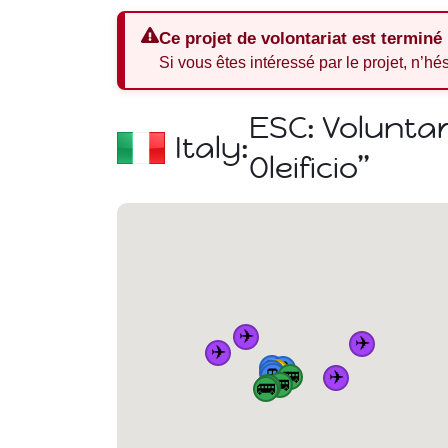
Ce projet de volontariat est terminé
Si vous êtes intéressé par le projet, n’hé
ESC: Voluntar
Italy:
Oleificio”
✈️
✈️
✈️
🚆
🚆
🏠
🚆
🚆
✈️
🚌
🚌
🚌
🚌