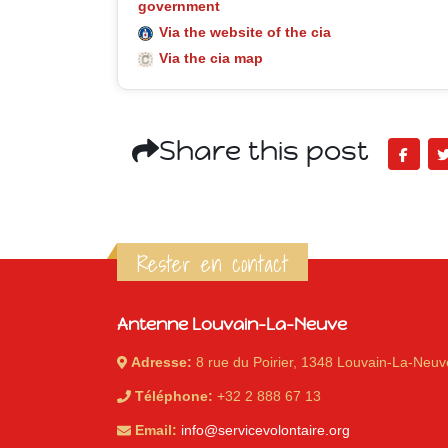
government
Via the website of the cia
Via the cia map
Share this post
Rester en contact
Antenne Louvain-La-Neuve
Adresse:
8 rue du Poirier, 1348 Louvain-La-Neuv
Téléphone:
+32 2 888 67 13
Email:
info@servicevolontaire.org