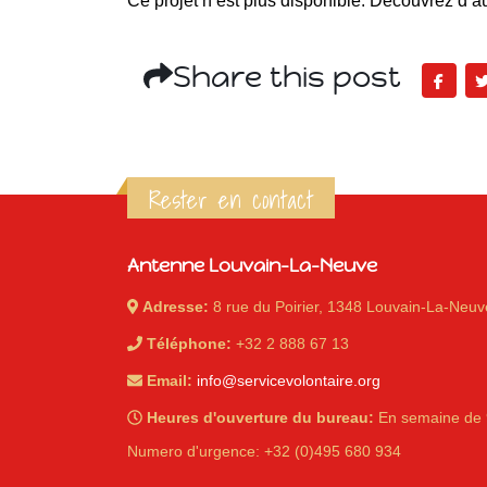
Ce projet n’est plus disponible. Découvrez d’au
Share this post
Rester en contact
Antenne Louvain-La-Neuve
Adresse:
8 rue du Poirier, 1348 Louvain-La-Neuv
Téléphone:
+32 2 888 67 13
Email:
info@servicevolontaire.org
Heures d'ouverture du bureau:
En semaine de 
Numero d'urgence: +32 (0)495 680 934