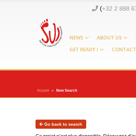
(
+32 2 888 6
NEWS
ABOUT US
GET READY !
CONTAC
Accueil
»
New Search
Go back to search