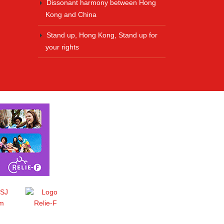
Dissonant harmony between Hong
Kong and China
Stand up, Hong Kong, Stand up for
your rights