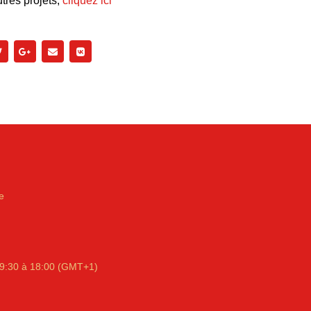
tres projets,
cliquez ici
e
9:30 à 18:00 (GMT+1)