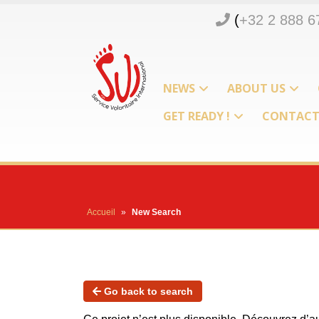
(
+32 2 888 6
NEWS
ABOUT US
GET READY !
CONTAC
Accueil
»
New Search
Go back to search