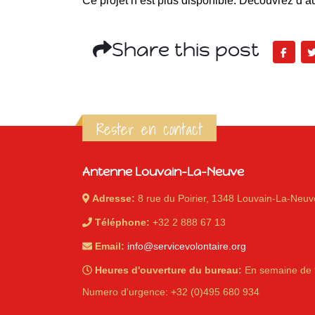
Ce projet n’est plus disponible. Découvrez d’au
Share this post
Rester en contact
Antenne Louvain-La-Neuve
Adresse:
8 rue du Poirier, 1348 Louvain-La-Neuv
Téléphone:
+32 2 888 67 13
Email:
info@servicevolontaire.org
Heures d'ouverture du bureau:
En semaine de 
Numero d'urgence: +32 (0)495 680 934