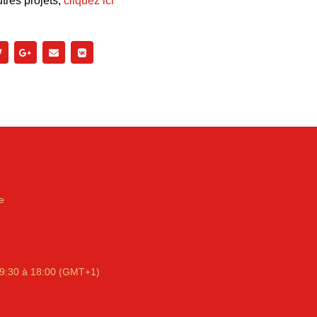
tres projets,
cliquez ici
e
9:30 à 18:00 (GMT+1)