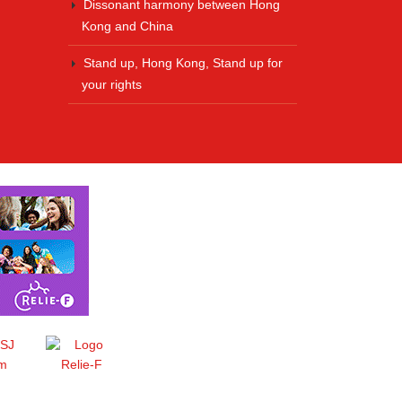
Dissonant harmony between Hong
Kong and China
Stand up, Hong Kong, Stand up for
your rights