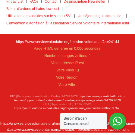
Friday List
FAQs
Contact
Désinscription Newsletter
Billets d’avions et trains low cost
Utilisation des cookies sur le site du SVI
Un séjour linguistique utile !
Convention d’adhésion à l’association Service Volontaire International asbl
https://www.servicevolontaire.org/mission-volontariat/?p=24144
Page HTML générée en 0.000 secondes,
Nombre de pages visitées: 1
Votre adresse IP est
Votre Pays :
(
)
Votre Région :
Votre Ville :
PIC (Participant Identification Code): 947897678
https://ec.europa.eu/info/funding-
tenders/opportunities/portal/screen/how-to-participate/org-details/947897678
OID (Organization ID): E10203524
https://youth.europa.eu/volunteering/organisations_en?combine=947897678
Besoin d'aide ?
https://www.servicevolontaire.org/mission-volontariat/fr/new-project-search-engine/
Contacte-nous !
https://www.servicevolontaire.org/newsites/free/pierre/search/new/result.php