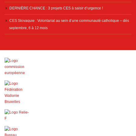
DERNIÈRE CHANCE : 3 projets CES à saisir d’urgence !
CES Slovaquie : Volontariat au sein d’une communauté catholique – dès
septembre, 6 à 12 mois