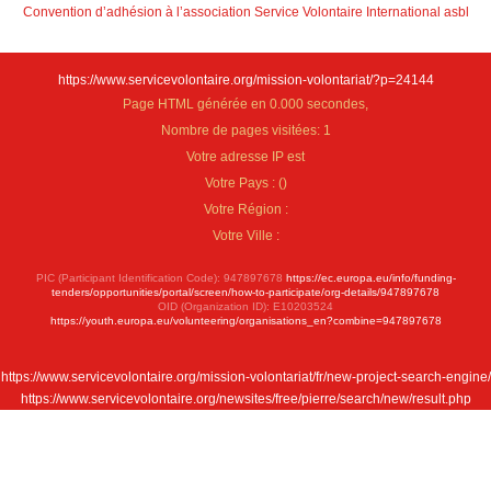
Convention d’adhésion à l’association Service Volontaire International asbl
https://www.servicevolontaire.org/mission-volontariat/?p=24144
Page HTML générée en 0.000 secondes,
Nombre de pages visitées: 1
Votre adresse IP est
Votre Pays :
(
)
Votre Région :
Votre Ville :
PIC (Participant Identification Code): 947897678
https://ec.europa.eu/info/funding-
tenders/opportunities/portal/screen/how-to-participate/org-details/947897678
OID (Organization ID): E10203524
https://youth.europa.eu/volunteering/organisations_en?combine=947897678
https://www.servicevolontaire.org/mission-volontariat/fr/new-project-search-engine/
https://www.servicevolontaire.org/newsites/free/pierre/search/new/result.php