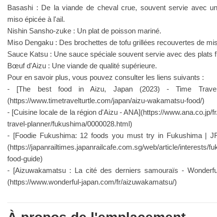
Basashi : De la viande de cheval crue, souvent servie avec u
miso épicée à l'ail.
Nishin Sansho-zuke : Un plat de poisson mariné.
Miso Dengaku : Des brochettes de tofu grillées recouvertes de mi
Sauce Katsu : Une sauce spéciale souvent servie avec des plats fr
Bœuf d'Aizu : Une viande de qualité supérieure.
Pour en savoir plus, vous pouvez consulter les liens suivants :
- [The best food in Aizu, Japan (2023) - Time Travel 
(https://www.timetravelturtle.com/japan/aizu-wakamatsu-food/)
- [Cuisine locale de la région d'Aizu - ANA](https://www.ana.co.jp/fr
travel-planner/fukushima/0000028.html)
- [Foodie Fukushima: 12 foods you must try in Fukushima | J
(https://japanrailtimes.japanrailcafe.com.sg/web/article/interests/f
food-guide)
- [Aizuwakamatsu : La cité des derniers samouraïs - Wonderfu
(https://www.wonderful-japan.com/fr/aizuwakamatsu/)