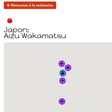
Retourner à la recherche
Japon:
Aizu Wakamatsu
✈️
✈️
🏠
🚆
🚆
🚆
🚆
✈️
✈️