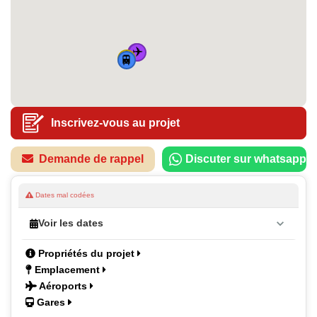
✈️
✈️
🏠
🚆
Inscrivez-vous au projet
Demande de rappel
Discuter sur whatsapp
Dates mal codées
Voir les dates
Propriétés du projet
Emplacement
Aéroports
Gares