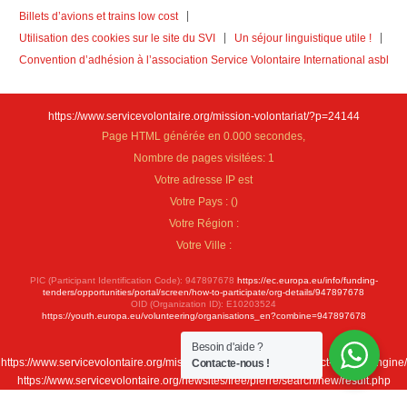
Billets d’avions et trains low cost
Utilisation des cookies sur le site du SVI
Un séjour linguistique utile !
Convention d’adhésion à l’association Service Volontaire International asbl
https://www.servicevolontaire.org/mission-volontariat/?p=24144
Page HTML générée en 0.000 secondes,
Nombre de pages visitées: 1
Votre adresse IP est
Votre Pays :
(
)
Votre Région :
Votre Ville :
PIC (Participant Identification Code): 947897678
https://ec.europa.eu/info/funding-
tenders/opportunities/portal/screen/how-to-participate/org-details/947897678
OID (Organization ID): E10203524
https://youth.europa.eu/volunteering/organisations_en?combine=947897678
Besoin d'aide ?
https://www.servicevolontaire.org/mission-volontariat/fr/new-project-search-engine/
Contacte-nous !
https://www.servicevolontaire.org/newsites/free/pierre/search/new/result.php