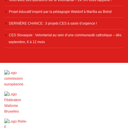
Projet éducatif inspiré par la pédagogie Waldorf à Marília au Brésil
DERNIÈRE CHANCE : 3 projets CES à saisir d’urgence !
CES Slovaquie : Volontariat au sein d’une communauté catholique – dès
septembre, 6 à 12 mois