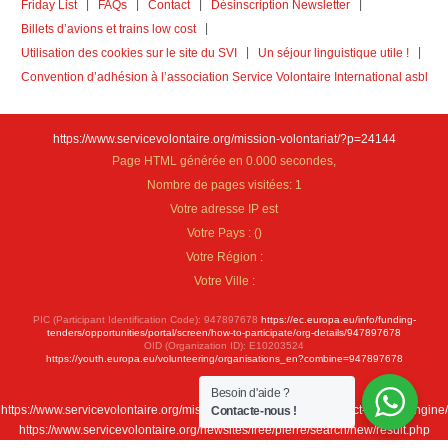
Friday List
FAQs
Contact
Désinscription Newsletter
Billets d’avions et trains low cost
Utilisation des cookies sur le site du SVI
Un séjour linguistique utile !
Convention d’adhésion à l’association Service Volontaire International asbl
https://www.servicevolontaire.org/mission-volontariat/?p=24144
Page HTML générée en 0.000 secondes,
Nombre de pages visitées: 1
Votre adresse IP est
Votre Pays :
(
)
Votre Région :
Votre Ville :
PIC (Participant Identification Code): 947897678
https://ec.europa.eu/info/funding-
tenders/opportunities/portal/screen/how-to-participate/org-details/947897678
OID (Organization ID): E10203524
https://youth.europa.eu/volunteering/organisations_en?combine=947897678
Besoin d'aide ?
https://www.servicevolontaire.org/mission-volontariat/fr/new-project-search-engine/
Contacte-nous !
https://www.servicevolontaire.org/newsites/free/pierre/search/new/result.php