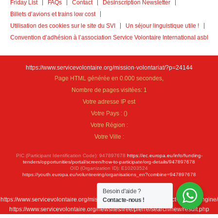
Friday List
FAQs
Contact
Désinscription Newsletter
Billets d’avions et trains low cost
Utilisation des cookies sur le site du SVI
Un séjour linguistique utile !
Convention d’adhésion à l’association Service Volontaire International asbl
https://www.servicevolontaire.org/mission-volontariat/?p=24144
Page HTML générée en 0.000 secondes,
Nombre de pages visitées: 1
Votre adresse IP est
Votre Pays :
(
)
Votre Région :
Votre Ville :
PIC (Participant Identification Code): 947897678
https://ec.europa.eu/info/funding-
tenders/opportunities/portal/screen/how-to-participate/org-details/947897678
OID (Organization ID): E10203524
https://youth.europa.eu/volunteering/organisations_en?combine=947897678
Besoin d'aide ?
https://www.servicevolontaire.org/mission-volontariat/fr/new-project-search-engine/
Contacte-nous !
https://www.servicevolontaire.org/newsites/free/pierre/search/new/result.php