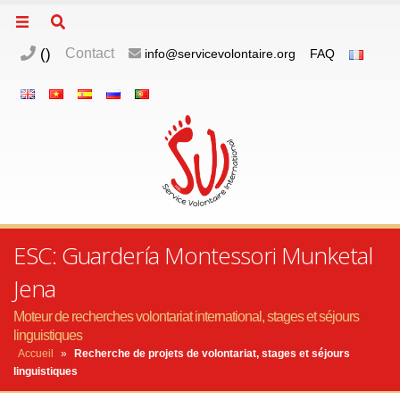
(
)
Contact
info@servicevolontaire.org
FAQ
ESC: Guardería Montessori Munketal
Jena
Moteur de recherches volontariat international, stages et séjours
linguistiques
Accueil
»
Recherche de projets de volontariat, stages et séjours
linguistiques