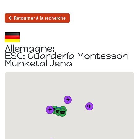
Retourner à la recherche
Allemagne:
ESC: Guardería Montessori
Munketal Jena
✈️
✈️
✈️
🚌
🚌
🏠
🚆
🚆
🚆
🚆
🚌
🚌