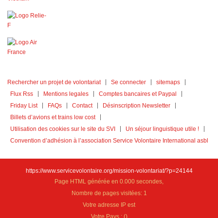
Rechercher un projet de volontariat
Se connecter
sitemaps
Flux Rss
Mentions legales
Comptes bancaires et Paypal
Friday List
FAQs
Contact
Désinscription Newsletter
Billets d’avions et trains low cost
Utilisation des cookies sur le site du SVI
Un séjour linguistique utile !
Convention d’adhésion à l’association Service Volontaire International asbl
https://www.servicevolontaire.org/mission-volontariat/?p=24144
Page HTML générée en 0.000 secondes,
Nombre de pages visitées: 1
Votre adresse IP est
Votre Pays :
(
)