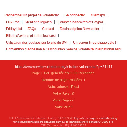
Rechercher un projet de volontariat
Se connecter
sitemaps
Flux Rss
Mentions legales
Comptes bancaires et Paypal
Friday List
FAQs
Contact
Désinscription Newsletter
Billets d’avions et trains low cost
Utilisation des cookies sur le site du SVI
Un séjour linguistique utile !
Convention d’adhésion à l’association Service Volontaire International asbl
https://www.servicevolontaire.org/mission-volontariat/?p=24144
Page HTML générée en 0.000 secondes,
Nombre de pages visitées: 1
Votre adresse IP est
Votre Pays :
(
)
Votre Région :
Votre Ville :
PIC (Participant Identification Code): 947897678
https://ec.europa.eu/info/funding-
tenders/opportunities/portal/screen/how-to-participate/org-details/947897678
OID (Organization ID): E10203524