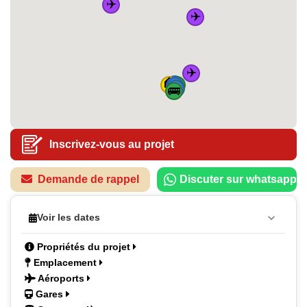
✈️
✈️
✈️
🏠
🚆
🚌
🚆
🚆
🚌
🚌
🚆
🚌
Inscrivez-vous au projet
Demande de rappel
Discuter sur whatsapp
Voir les dates
Propriétés du projet
Emplacement
Aéroports
Gares