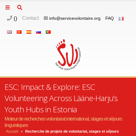
(
)
Contact
info@servicevolontaire.org
FAQ
ESC: Impact & Explore: ESC
Volunteering Across Lääne-Harju’s
Youth Hubs in Estonia
Moteur de recherches volontariat international, stages et séjours
linguistiques
Accueil
»
Recherche de projets de volontariat, stages et séjours