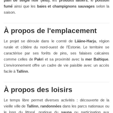
pain de seigle noir (leib)
, les
produits laitiers
, le
poisson
fumé
ainsi que les
baies et champignons sauvages
selon la
saison.
À propos de l'emplacement
Le projet se déroule dans le comté de
Lääne-Harju
, région
rurale et côtière du nord-ouest de l’Estonie. Le territoire se
caractérise par ses forêts de pins, ses falaises calcaires
comme celles de
Pakri
et sa proximité avec la
mer Baltique
.
L’environnement offre un cadre de vie paisible avec un accès
facile à
Tallinn
.
À propos des loisirs
Le temps libre permet diverses activités : découverte de la
vieille ville de
Tallinn
,
randonnées
dans les parcs nationaux ou
le long du littoral, pratique du
sauna
ou participation aux