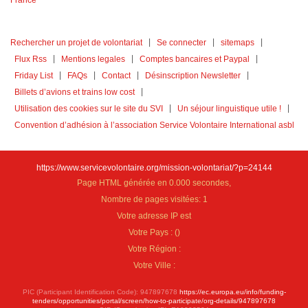
Rechercher un projet de volontariat
Se connecter
sitemaps
Flux Rss
Mentions legales
Comptes bancaires et Paypal
Friday List
FAQs
Contact
Désinscription Newsletter
Billets d’avions et trains low cost
Utilisation des cookies sur le site du SVI
Un séjour linguistique utile !
Convention d’adhésion à l’association Service Volontaire International asbl
https://www.servicevolontaire.org/mission-volontariat/?p=24144
Page HTML générée en 0.000 secondes,
Nombre de pages visitées: 1
Votre adresse IP est
Votre Pays :
(
)
Votre Région :
Votre Ville :
PIC (Participant Identification Code): 947897678
https://ec.europa.eu/info/funding-
tenders/opportunities/portal/screen/how-to-participate/org-details/947897678