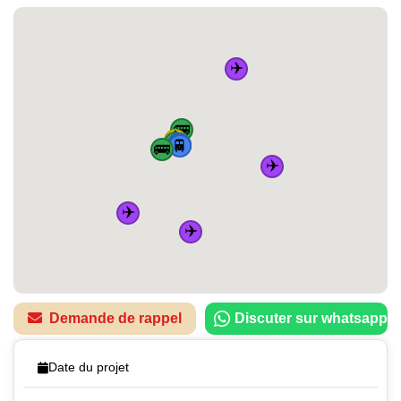
✈️
🚌
🏠
🚌
🚆
🚆
🚆
🚆
🚌
✈️
✈️
✈️
Demande de rappel
Discuter sur whatsapp
Date du projet