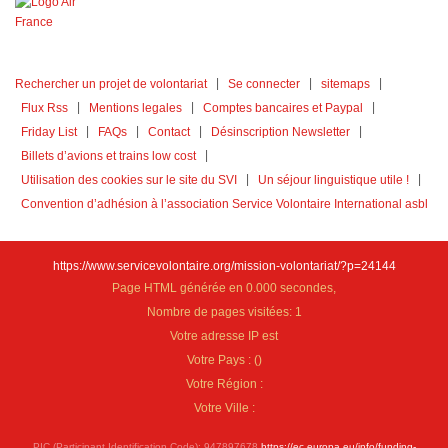
Rechercher un projet de volontariat
Se connecter
sitemaps
Flux Rss
Mentions legales
Comptes bancaires et Paypal
Friday List
FAQs
Contact
Désinscription Newsletter
Billets d’avions et trains low cost
Utilisation des cookies sur le site du SVI
Un séjour linguistique utile !
Convention d’adhésion à l’association Service Volontaire International asbl
https://www.servicevolontaire.org/mission-volontariat/?p=24144
Page HTML générée en 0.000 secondes,
Nombre de pages visitées: 1
Votre adresse IP est
Votre Pays :
(
)
Votre Région :
Votre Ville :
PIC (Participant Identification Code): 947897678
https://ec.europa.eu/info/funding-