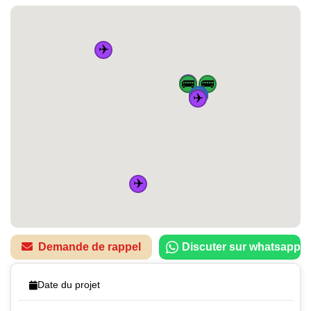
✈️
✈️
🚌
🚌
🏠
🚌
🚆
🚆
🚆
🚆
✈️
🚌
✈️
Demande de rappel
Discuter sur whatsapp
Date du projet