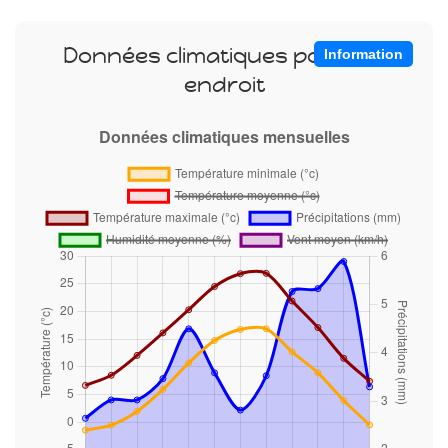
Données climatiques pour cet
Information
endroit