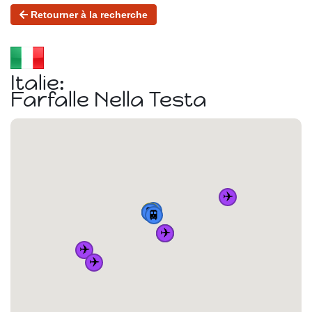
Retourner à la recherche
Italie:
Farfalle Nella Testa
✈️
🏠
🚆
🚌
🚆
🚆
🚆
✈️
🚌
✈️
✈️