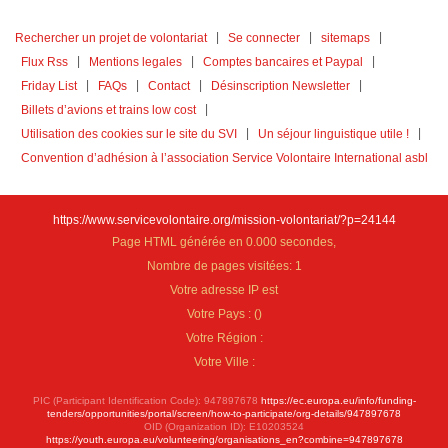
Rechercher un projet de volontariat
Se connecter
sitemaps
Flux Rss
Mentions legales
Comptes bancaires et Paypal
Friday List
FAQs
Contact
Désinscription Newsletter
Billets d’avions et trains low cost
Utilisation des cookies sur le site du SVI
Un séjour linguistique utile !
Convention d’adhésion à l’association Service Volontaire International asbl
https://www.servicevolontaire.org/mission-volontariat/?p=24144
Page HTML générée en 0.000 secondes,
Nombre de pages visitées: 1
Votre adresse IP est
Votre Pays :
(
)
Votre Région :
Votre Ville :
PIC (Participant Identification Code): 947897678
https://ec.europa.eu/info/funding-
tenders/opportunities/portal/screen/how-to-participate/org-details/947897678
OID (Organization ID): E10203524
https://youth.europa.eu/volunteering/organisations_en?combine=947897678