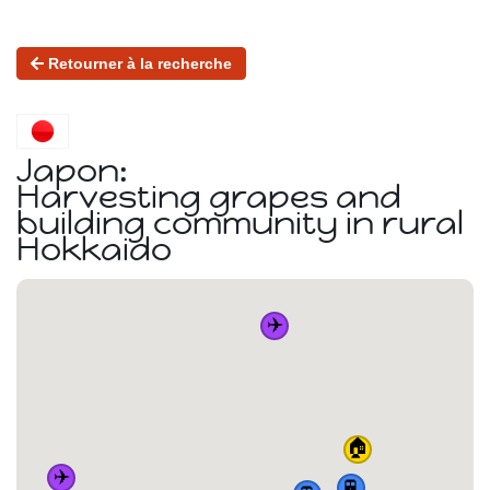
Retourner à la recherche
Japon:
Harvesting grapes and
building community in rural
Hokkaido
✈️
🏠
✈️
🚆