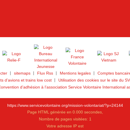
cter
sitemaps
Flux Rss
Mentions legales
Comptes bancaire
ets d’avions et trains low cost
Utilisation des cookies sur le site du SV
onvention d’adhésion à l’association Service Volontaire International a
https://www.servicevolontaire.org/mission-volontariat/?p=24144
Page HTML générée en 0.000 secondes,
Nombre de pages visitées: 1
Votre adresse IP est