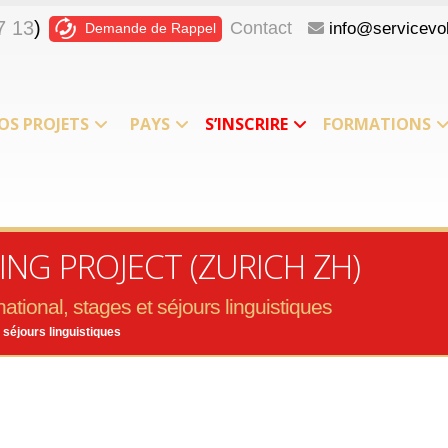
7 13
)
Contact
info@servicevol
Demande de Rappel
OS PROJETS
PAYS
S’INSCRIRE
FORMATIONS
NG PROJECT (ZURICH ZH)
ational, stages et séjours linguistiques
 séjours linguistiques