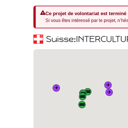
Ce projet de volontariat est terminé
Si vous êtes intéressé par le projet, n’hé
Suisse:
INTERCULTU
✈️
✈️
🚌
✈️
✈️
🚌
🏠
🚌
🚌