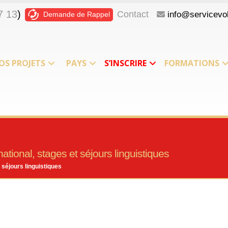
7 13
)
Contact
info@servicevol
Demande de Rappel
OS PROJETS
PAYS
S’INSCRIRE
FORMATIONS
ational, stages et séjours linguistiques
 séjours linguistiques