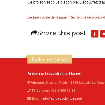
Ce projet n’est plus disponible. Découvrez d’au
Lecture vocale de la page : Recherche de projets de
Share this post
Rester en contact
Antenne Louvain-La-Neuve
Adresse:
8 rue du Poirier, 1348 Louvain-La-Neuv
Téléphone:
+32 2 888 67 13
Email:
info@servicevolontaire.org