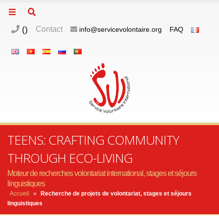
(
)
Contact
info@servicevolontaire.org
FAQ
TEENS: CRAFTING COMMUNITY
THROUGH ECO-LIVING
Moteur de recherches volontariat international, stages et séjours
linguistiques
Accueil
»
Recherche de projets de volontariat, stages et séjours
linguistiques