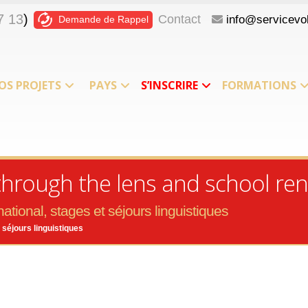
7 13
)
Contact
info@servicevol
Demande de Rappel
OS PROJETS
PAYS
S’INSCRIRE
FORMATIONS
rough the lens and school ren
ational, stages et séjours linguistiques
 séjours linguistiques