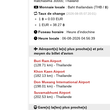
Ratchasima 30000, Thailand
Monnaie locale
: Baht thaïlandais (THB / ฿)
Taux de change
(2026-08-05 07:20:01)
1 ฿ = 0.03 EUR
1 EUR = 38.27 ฿
Fuseau horaire
: Heure d'indochine
Heure locale
: 06-08-2026 04:56:39
Aéroport(s) le(s) plus proche(s) et prix
moyen du billet d'avion
Buri Ram Airport
(128.71 km) - Thaïlande
Khon Kaen Airport
(182.13 km) - Thaïlande
Don Mueang International Airport
(198.01 km) - Thaïlande
Suvarnabhumi Airport
(202.53 km) - Thaïlande
Gare(s) la(les) plus proche(s)