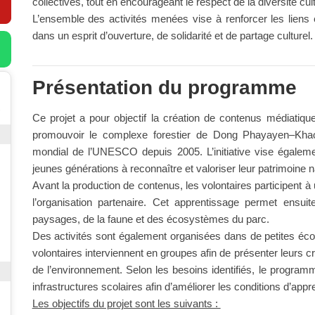
collectives, tout en encourageant le respect de la diversité cult
L’ensemble des activités menées vise à renforcer les liens 
dans un esprit d’ouverture, de solidarité et de partage culturel.
Présentation du programme
Ce projet a pour objectif la création de contenus médiatique
promouvoir le complexe forestier de Dong Phayayen–Khao 
mondial de l’UNESCO depuis 2005. L’initiative vise égalem
jeunes générations à reconnaître et valoriser leur patrimoine n
Avant la production de contenus, les volontaires participent à
l’organisation partenaire. Cet apprentissage permet ensui
paysages, de la faune et des écosystèmes du parc.
Des activités sont également organisées dans de petites écol
volontaires interviennent en groupes afin de présenter leurs cré
de l’environnement. Selon les besoins identifiés, le progra
infrastructures scolaires afin d’améliorer les conditions d’appr
Les objectifs du projet sont les suivants :