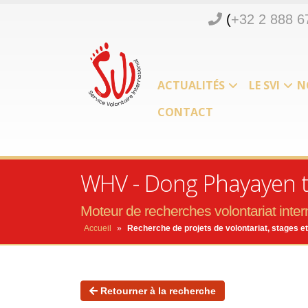
(
+32 2 888 6
ACTUALITÉS
LE SVI
N
CONTACT
WHV - Dong Phayayen th
Moteur de recherches volontariat intern
Accueil
»
Recherche de projets de volontariat, stages et
Retourner à la recherche