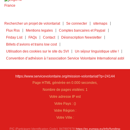
Rechercher un projet de volontariat
Se connecter
sitemaps
Flux Rss
Mentions legales
Comptes bancaires et Paypal
Friday List
FAQs
Contact
Désinscription Newsletter
Billets d’avions et trains low cost
Utilisation des cookies sur le site du SVI
Un séjour linguistique utile !
Convention d’adhésion à l’association Service Volontaire International asbl
https://www.servicevolontaire.org/mission-volontariat/?p=24144
Page HTML générée en 0.000 secondes,
Nombre de pages visitées: 1
Votre adresse IP est
Votre Pays :
(
)
Votre Région :
Votre Ville :
PIC (Participant Identification Code): 947897678
https://ec.europa.eu/info/funding-