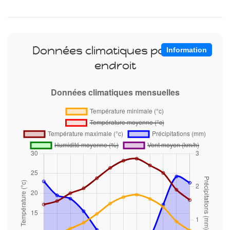
Données climatiques pour cet
Information
endroit