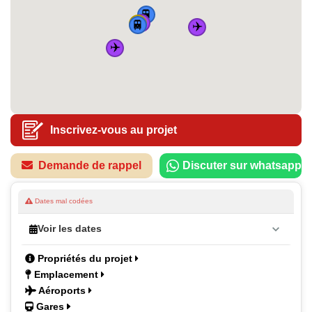
🚆
✈️
🏠
🚆
✈️
✈️
Inscrivez-vous au projet
Demande de rappel
Discuter sur whatsapp
Dates mal codées
Voir les dates
Propriétés du projet
Emplacement
Aéroports
Gares