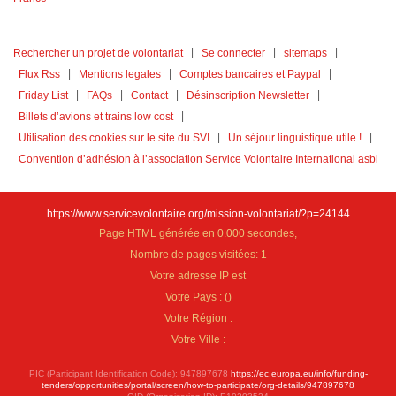
Rechercher un projet de volontariat
Se connecter
sitemaps
Flux Rss
Mentions legales
Comptes bancaires et Paypal
Friday List
FAQs
Contact
Désinscription Newsletter
Billets d’avions et trains low cost
Utilisation des cookies sur le site du SVI
Un séjour linguistique utile !
Convention d’adhésion à l’association Service Volontaire International asbl
https://www.servicevolontaire.org/mission-volontariat/?p=24144
Page HTML générée en 0.000 secondes,
Nombre de pages visitées: 1
Votre adresse IP est
Votre Pays :
(
)
Votre Région :
Votre Ville :
PIC (Participant Identification Code): 947897678
https://ec.europa.eu/info/funding-
tenders/opportunities/portal/screen/how-to-participate/org-details/947897678