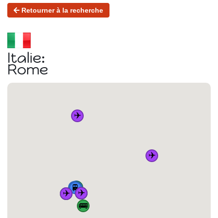
Retourner à la recherche
Italie:
Rome
✈️
✈️
🏠
🚆
🚆
🚌
🚆
🚆
✈️
✈️
🚌
🚌
🚌