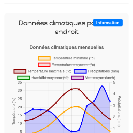
Données climatiques pour cet
Information
endroit