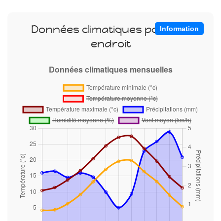
Données climatiques pour cet
Information
endroit