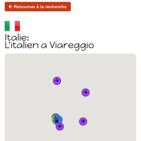
Retourner à la recherche
Italie:
L'italien a Viareggio
✈️
✈️
🚆
🏠
🚆
🚆
🚆
✈️
✈️