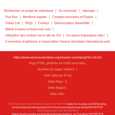
Rechercher un projet de volontariat
Se connecter
sitemaps
Flux Rss
Mentions legales
Comptes bancaires et Paypal
Friday List
FAQs
Contact
Désinscription Newsletter
Billets d’avions et trains low cost
Utilisation des cookies sur le site du SVI
Un séjour linguistique utile !
Convention d’adhésion à l’association Service Volontaire International asbl
https://www.servicevolontaire.org/mission-volontariat/?p=24144
Page HTML générée en 0.000 secondes,
Nombre de pages visitées: 1
Votre adresse IP est
Votre Pays :
(
)
Votre Région :
Votre Ville :
PIC (Participant Identification Code): 947897678
https://ec.europa.eu/info/funding-
tenders/opportunities/portal/screen/how-to-participate/org-details/947897678
OID (Organization ID): E10203524
https://youth.europa.eu/volunteering/organisations_en?combine=947897678