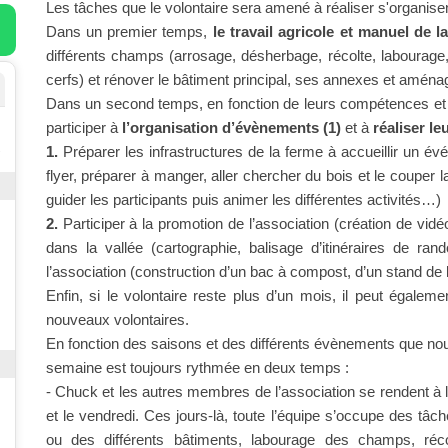
Les tâches que le volontaire sera amené à réaliser s'organis
Dans un premier temps,
le travail agricole et manuel de l
différents champs (arrosage, désherbage, récolte, labourage,
cerfs) et rénover le bâtiment principal, ses annexes et aména
Dans un second temps, en fonction de leurs compétences et d
participer à
l’organisation d’évènements
(1)
et à
réaliser le
1.
Préparer les infrastructures de la ferme à accueillir un é
flyer, préparer à manger, aller chercher du bois et le couper l
guider les participants puis animer les différentes activités…)
2.
Participer à la promotion de l’association (création de vidé
dans la vallée (cartographie, balisage d’itinéraires de ran
l’association (construction d’un bac à compost, d’un stand de
Enfin, si le volontaire reste plus d’un mois, il peut égaleme
nouveaux volontaires.
En fonction des saisons et des différents évènements que nous
semaine est toujours rythmée en deux temps :
- Chuck et les autres membres de l’association se rendent à la
et le vendredi. Ces jours-là, toute l’équipe s’occupe des tâch
ou des différents bâtiments, labourage des champs, réc