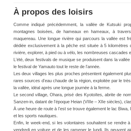
À propos des loisirs
Comme indiqué précédemment, la vallée de Kutsuki pro
montagnes boisées, de hameaux en hameaux, à travers r
maquereau. Une longue rivière qui parcours la vallée est 
dédiée exclusivement à la pêche est située à 5 kilomètres d
rivière, explorer, à pied ou à vélo, les nombreuses cascades e
L'été, deux festivals de musique se produisent dans la vallée et
le festival de Yamauto tout le reste de l'année.
Les deux villages les plus proches présentent également plus
rares sources d'eau chaude de la région, exploitée par le tr
la vallée, idéal après une longue journée à la ferme.
Le second village, Ohara, prisé des Kyotoïtes, abrite de no
Sanzen-in, datant de l'époque Heian (VIIIe – XIIe siècles), clas
À une heure de route à l'est se trouve également le lac Biwa, l
et les sports nautiques.
Enfin, le week-end, si les volontaires souhaitent se rendre
vendredi en voiture et de les ramener le lundi. Ils peuvent ai