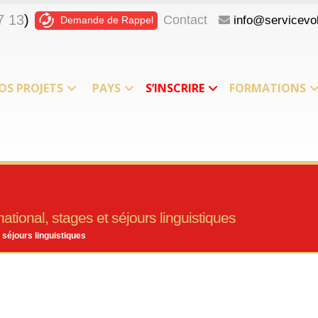
7 13
)
Contact
info@servicevol
Demande de Rappel
OS PROJETS
PAYS
S’INSCRIRE
FORMATIONS
ational, stages et séjours linguistiques
 séjours linguistiques