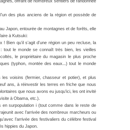
agnes, offrant de nombreux sentiers de randonnée
 l'un des plus anciens de la région et possède de
a au Japon, entourée de montagnes et de forêts, elle
faire à Kutsuki:
! Bien qu'il s'agit d'une région un peu recluse, la
: tout le monde se connaît très bien, les vieilles
écoltés, le propriétaire du magasin le plus proche
ques (typhon, montée des eaux...) tout le monde
 les voisins (fermier, chasseur et potier), et plus
uf ans, à réinvestir les terres en friche que nous
olontaires que nous avons eu jusqu’ici, les ont invité
visite à Obama, etc.).
fs en surpopulation i (tout comme dans le reste de
n rajeunit avec l’arrivée des nombreux marcheurs ou
'avec l’arrivée des festivaliers du célèbre festival
és hippies du Japon.