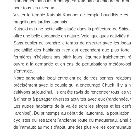
Randonnée dans les montagnes: Kutsuki est entouré de mont
pour tous les niveaux.
Visiter le temple Kutsuki-Kannon: ce temple bouddhiste est
magnifiques jardins japonais.
Kutsuki est une petite ville située dans la préfecture de Shig
offre une belle escapade en nature. Voici quelques activités à 
Sans oublier de prendre le temps de discuter avec les locaux 
sociabilité des habitants n'en est cependant que plus forte 
fermières n'hésitent pas offrir leurs légumes fraichement r
ouvre à la demande et en cas de perturbations météorologi
s’entraide.
Notre partenaire local entretient de de très bonnes relations
précisément avec le couple qui a encouragé Chuck, il y a ne
cultivons aujourd’hui. Ils ont été ravis de rencontrer tous les v
à dîner et à partager diverses activités avec eux (randonnée, 
Les autres habitants de la vallée sont les singes et les cer
l’archipel). Du printemps au début de l'automne, la populatio
cyclistes qui retracent l'ancienne route du maquereau, ainsi qu
de Yamauto au mois d’août, une des plus vieilles communaut