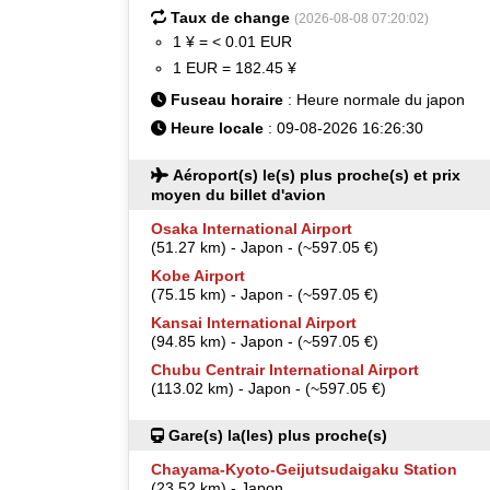
Taux de change
(2026-08-08 07:20:02)
1 ¥ = < 0.01 EUR
1 EUR = 182.45 ¥
Fuseau horaire
: Heure normale du japon
Heure locale
: 09-08-2026 16:26:30
Aéroport(s) le(s) plus proche(s) et prix
moyen du billet d'avion
Osaka International Airport
(51.27 km) - Japon - (~597.05 €)
Kobe Airport
(75.15 km) - Japon - (~597.05 €)
Kansai International Airport
(94.85 km) - Japon - (~597.05 €)
Chubu Centrair International Airport
(113.02 km) - Japon - (~597.05 €)
Gare(s) la(les) plus proche(s)
Chayama-Kyoto-Geijutsudaigaku Station
(23.52 km) - Japon