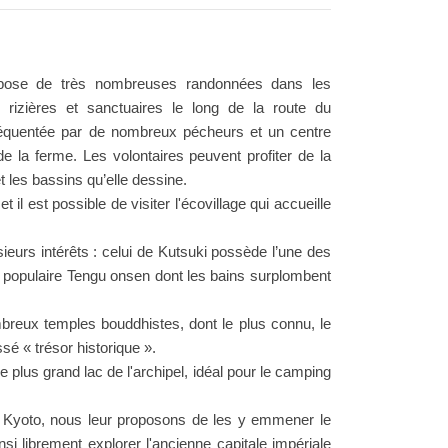
pose de très nombreuses randonnées dans les
izières et sanctuaires le long de la route du
fréquentée par de nombreux pécheurs et un centre
e la ferme. Les volontaires peuvent profiter de la
t les bassins qu’elle dessine.
 il est possible de visiter l'écovillage qui accueille
ieurs intérêts : celui de Kutsuki possède l’une des
ès populaire Tengu onsen dont les bains surplombent
mbreux temples bouddhistes, dont le plus connu, le
sé « trésor historique ».
e plus grand lac de l'archipel, idéal pour le camping
 à Kyoto, nous leur proposons de les y emmener le
nsi librement explorer l'ancienne capitale impériale