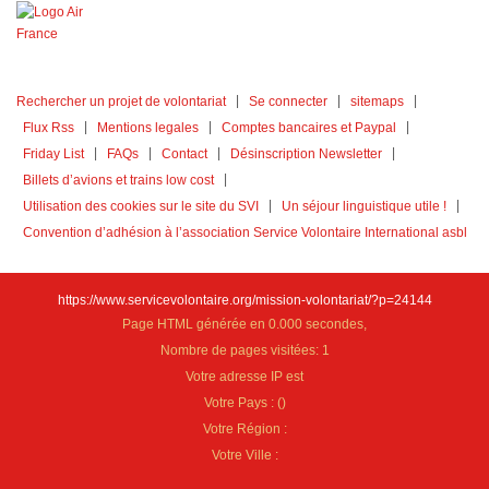
Rechercher un projet de volontariat
Se connecter
sitemaps
Flux Rss
Mentions legales
Comptes bancaires et Paypal
Friday List
FAQs
Contact
Désinscription Newsletter
Billets d’avions et trains low cost
Utilisation des cookies sur le site du SVI
Un séjour linguistique utile !
Convention d’adhésion à l’association Service Volontaire International asbl
https://www.servicevolontaire.org/mission-volontariat/?p=24144
Page HTML générée en 0.000 secondes,
Nombre de pages visitées: 1
Votre adresse IP est
Votre Pays :
(
)
Votre Région :
Votre Ville :