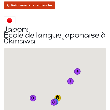
Retourner à la recherche
Japon:
Ecole de langue japonaise à
Okinawa
✈️
✈️
🏠
✈️
🚆
✈️