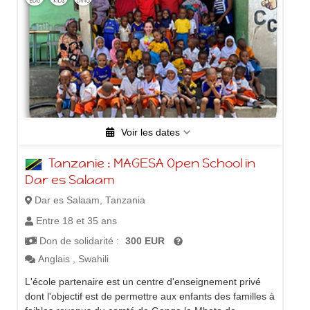
Voir les dates
1/1/2025 - 3/11/2026
(Projet
4/11/2026 - 5/9/2028
(Projet
Tanzanie : MAGESA Open School in
permanent)
permanent)
Dar es Salaam
Dar es Salaam, Tanzania
Entre 18 et 35 ans
Don de solidarité :
300 EUR
Anglais
,
Swahili
L'école partenaire est un centre d'enseignement privé
dont l'objectif est de permettre aux enfants des familles à