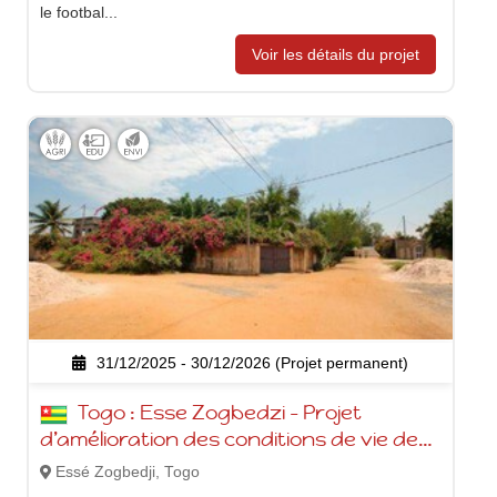
le footbal...
Voir les détails du projet
31/12/2025 - 30/12/2026 (Projet permanent)
Togo : Esse Zogbedzi - Projet
d’amélioration des conditions de vie des
populations ESSE et l’éducation de leurs
Essé Zogbedji, Togo
enfants