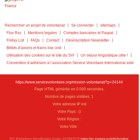
Rechercher un projet de volontariat
Se connecter
sitemaps
Flux Rss
Mentions legales
Comptes bancaires et Paypal
Friday List
FAQs
Contact
Désinscription Newsletter
Billets d’avions et trains low cost
Utilisation des cookies sur le site du SVI
Un séjour linguistique utile !
Convention d’adhésion à l’association Service Volontaire International asbl
https://www.servicevolontaire.org/mission-volontariat/?p=24144
Page HTML générée en 0.000 secondes,
Nombre de pages visitées: 1
Votre adresse IP est
Votre Pays :
(
)
Votre Région :
Votre Ville :
PIC (Participant Identification Code): 947897678
https://ec.europa.eu/info/funding-