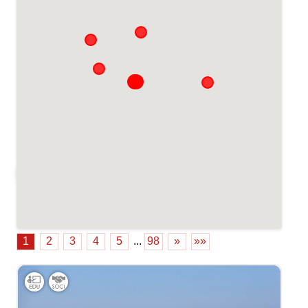
Cacher la carte
1
2
3
4
5
...
98
»
»»