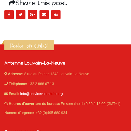
Share this post
Rester en contact
Antenne Louvain-La-Neuve
Adresse:
8 rue du Poirier, 1348 Louvain-La-Neuve
Téléphone:
+32 2 888 67 13
Email:
info@servicevolontaire.org
Heures d'ouverture du bureau:
En semaine de 9:30 à 18:00 (GMT+1)
Numero d'urgence: +32 (0)495 680 934