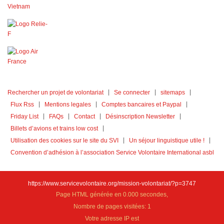
Rechercher un projet de volontariat
Se connecter
sitemaps
Flux Rss
Mentions legales
Comptes bancaires et Paypal
Friday List
FAQs
Contact
Désinscription Newsletter
Billets d’avions et trains low cost
Utilisation des cookies sur le site du SVI
Un séjour linguistique utile !
Convention d’adhésion à l’association Service Volontaire International asbl
https://www.servicevolontaire.org/mission-volontariat/?p=3747
Page HTML générée en 0.000 secondes,
Nombre de pages visitées: 1
Votre adresse IP est