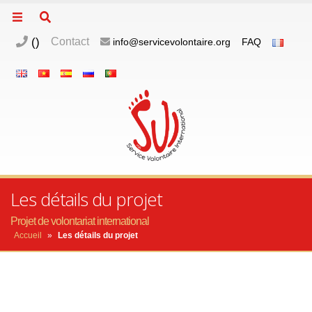
(
)
Contact
info@servicevolontaire.org
FAQ
Les détails du projet
Projet de volontariat international
Accueil
»
Les détails du projet