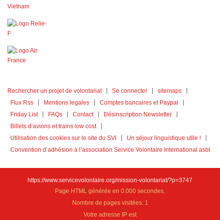
Rechercher un projet de volontariat
Se connecter
sitemaps
Flux Rss
Mentions legales
Comptes bancaires et Paypal
Friday List
FAQs
Contact
Désinscription Newsletter
Billets d’avions et trains low cost
Utilisation des cookies sur le site du SVI
Un séjour linguistique utile !
Convention d’adhésion à l’association Service Volontaire International asbl
https://www.servicevolontaire.org/mission-volontariat/?p=3747
Page HTML générée en 0.000 secondes,
Nombre de pages visitées: 1
Votre adresse IP est