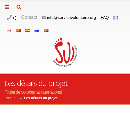
(
)
Contact
info@servicevolontaire.org
FAQ
Les détails du projet
Projet de volontariat international
Accueil
»
Les détails du projet