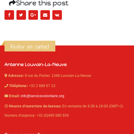
Share this post
Rester en contact
Antenne Louvain-La-Neuve
Adresse:
8 rue du Poirier, 1348 Louvain-La-Neuve
Téléphone:
+32 2 888 67 13
Email:
info@servicevolontaire.org
Heures d'ouverture du bureau:
En semaine de 9:30 à 18:00 (GMT+1)
Numero d'urgence: +32 (0)495 680 934