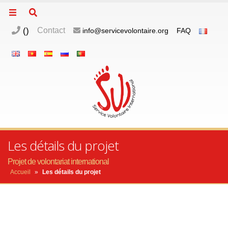
(
)
Contact
info@servicevolontaire.org
FAQ
Les détails du projet
Projet de volontariat international
Accueil
»
Les détails du projet