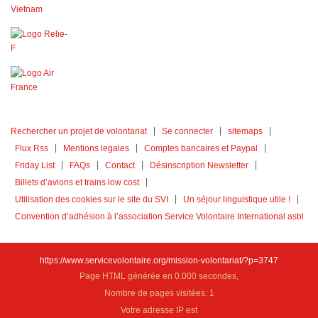
Rechercher un projet de volontariat
Se connecter
sitemaps
Flux Rss
Mentions legales
Comptes bancaires et Paypal
Friday List
FAQs
Contact
Désinscription Newsletter
Billets d’avions et trains low cost
Utilisation des cookies sur le site du SVI
Un séjour linguistique utile !
Convention d’adhésion à l’association Service Volontaire International asbl
https://www.servicevolontaire.org/mission-volontariat/?p=3747
Page HTML générée en 0.000 secondes,
Nombre de pages visitées: 1
Votre adresse IP est