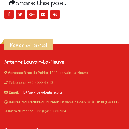
Share this post
Rester en contact
Antenne Louvain-La-Neuve
Adresse:
8 rue du Poirier, 1348 Louvain-La-Neuve
Téléphone:
+32 2 888 67 13
Email:
info@servicevolontaire.org
Heures d'ouverture du bureau:
En semaine de 9:30 à 18:00 (GMT+1)
Numero d'urgence: +32 (0)495 680 934