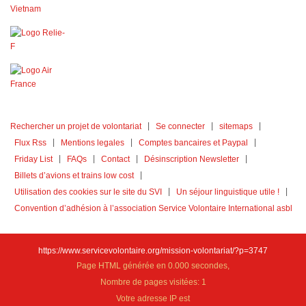
Rechercher un projet de volontariat
Se connecter
sitemaps
Flux Rss
Mentions legales
Comptes bancaires et Paypal
Friday List
FAQs
Contact
Désinscription Newsletter
Billets d’avions et trains low cost
Utilisation des cookies sur le site du SVI
Un séjour linguistique utile !
Convention d’adhésion à l’association Service Volontaire International asbl
https://www.servicevolontaire.org/mission-volontariat/?p=3747
Page HTML générée en 0.000 secondes,
Nombre de pages visitées: 1
Votre adresse IP est