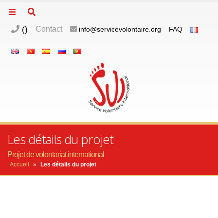
(
)
Contact
info@servicevolontaire.org
FAQ
Les détails du projet
Projet de volontariat international
Accueil
»
Les détails du projet