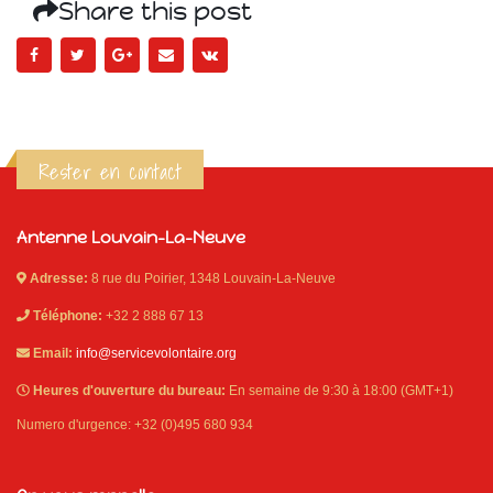
Share this post
Rester en contact
Antenne Louvain-La-Neuve
Adresse:
8 rue du Poirier, 1348 Louvain-La-Neuve
Téléphone:
+32 2 888 67 13
Email:
info@servicevolontaire.org
Heures d'ouverture du bureau:
En semaine de 9:30 à 18:00 (GMT+1)
Numero d'urgence: +32 (0)495 680 934