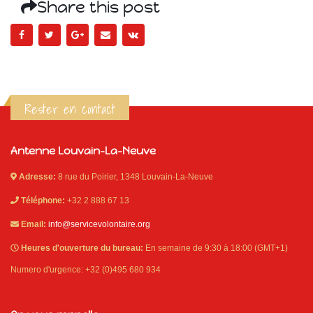
Share this post
Rester en contact
Antenne Louvain-La-Neuve
Adresse:
8 rue du Poirier, 1348 Louvain-La-Neuve
Téléphone:
+32 2 888 67 13
Email:
info@servicevolontaire.org
Heures d'ouverture du bureau:
En semaine de 9:30 à 18:00 (GMT+1)
Numero d'urgence: +32 (0)495 680 934