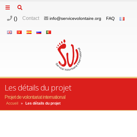
(
)
Contact
info@servicevolontaire.org
FAQ
Les détails du projet
Projet de volontariat international
Accueil
»
Les détails du projet