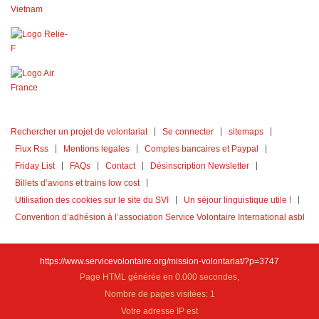
Rechercher un projet de volontariat
Se connecter
sitemaps
Flux Rss
Mentions legales
Comptes bancaires et Paypal
Friday List
FAQs
Contact
Désinscription Newsletter
Billets d’avions et trains low cost
Utilisation des cookies sur le site du SVI
Un séjour linguistique utile !
Convention d’adhésion à l’association Service Volontaire International asbl
https://www.servicevolontaire.org/mission-volontariat/?p=3747
Page HTML générée en 0.000 secondes,
Nombre de pages visitées: 1
Votre adresse IP est