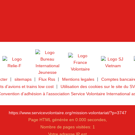
cter
sitemaps
Flux Rss
Mentions legales
Comptes bancaire
ets d’avions et trains low cost
Utilisation des cookies sur le site du SV
onvention d’adhésion à l’association Service Volontaire International a
https://www.servicevolontaire.org/mission-volontariat/?p=3747
Page HTML générée en 0.000 secondes,
Nombre de pages visitées: 1
Votre adresse IP est