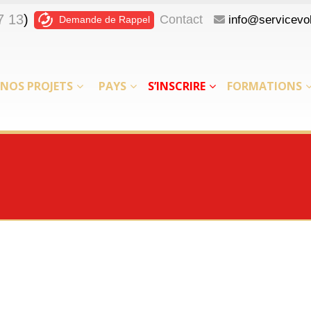
7 13
)
Contact
info@servicevol
Demande de Rappel
NOS PROJETS
PAYS
S’INSCRIRE
FORMATIONS