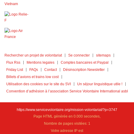
Rechercher un projet de volontariat
Se connecter
sitemaps
Flux Rss
Mentions legales
Comptes bancaires et Paypal
Friday List
FAQs
Contact
Désinscription Newsletter
Billets d’avions et trains low cost
Utilisation des cookies sur le site du SVI
Un séjour linguistique utile !
Convention d’adhésion à l’association Service Volontaire International asbl
https://www.servicevolontaire.org/mission-volontariat/?p=3747
Page HTML générée en 0.000 secondes,
Nombre de pages visitées: 1
Votre adresse IP est