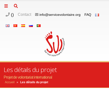
(
)
Contact
info@servicevolontaire.org
FAQ
Les détails du projet
Projet de volontariat international
Accueil
»
Les détails du projet