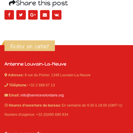
Share this post
Rester en contact
Antenne Louvain-La-Neuve
Adresse:
8 rue du Poirier, 1348 Louvain-La-Neuve
Téléphone:
+32 2 888 67 13
Email:
info@servicevolontaire.org
Heures d'ouverture du bureau:
En semaine de 9:30 à 18:00 (GMT+1)
Numero d'urgence: +32 (0)495 680 934