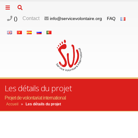
(
)
Contact
info@servicevolontaire.org
FAQ
Les détails du projet
Projet de volontariat international
Accueil
»
Les détails du projet