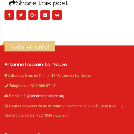
Share this post
Rester en contact
Antenne Louvain-La-Neuve
Adresse:
8 rue du Poirier, 1348 Louvain-La-Neuve
Téléphone:
+32 2 888 67 13
Email:
info@servicevolontaire.org
Heures d'ouverture du bureau:
En semaine de 9:30 à 18:00 (GMT+1)
Numero d'urgence: +32 (0)495 680 934