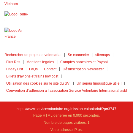
Rechercher un projet de volontariat
Se connecter
sitemaps
Flux Rss
Mentions legales
Comptes bancaires et Paypal
Friday List
FAQs
Contact
Désinscription Newsletter
Billets d’avions et trains low cost
Utilisation des cookies sur le site du SVI
Un séjour linguistique utile !
Convention d’adhésion à l’association Service Volontaire International asbl
https://www.servicevolontaire.org/mission-volontariat/?p=3747
Page HTML générée en 0.000 secondes,
Nombre de pages visitées: 1
Votre adresse IP est