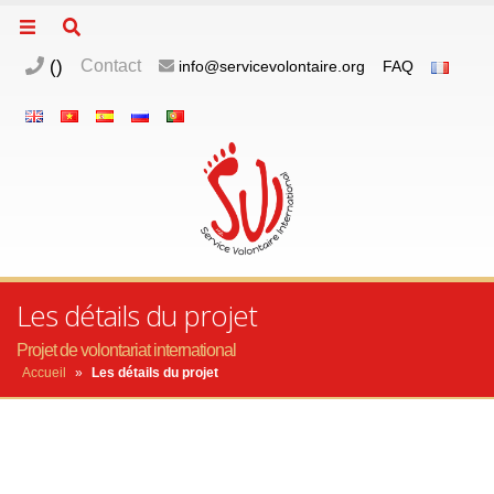
(
)
Contact
info@servicevolontaire.org
FAQ
Les détails du projet
Projet de volontariat international
Accueil
»
Les détails du projet