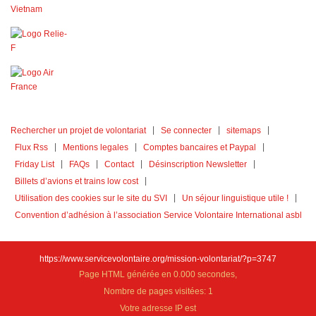
Rechercher un projet de volontariat
Se connecter
sitemaps
Flux Rss
Mentions legales
Comptes bancaires et Paypal
Friday List
FAQs
Contact
Désinscription Newsletter
Billets d’avions et trains low cost
Utilisation des cookies sur le site du SVI
Un séjour linguistique utile !
Convention d’adhésion à l’association Service Volontaire International asbl
https://www.servicevolontaire.org/mission-volontariat/?p=3747
Page HTML générée en 0.000 secondes,
Nombre de pages visitées: 1
Votre adresse IP est