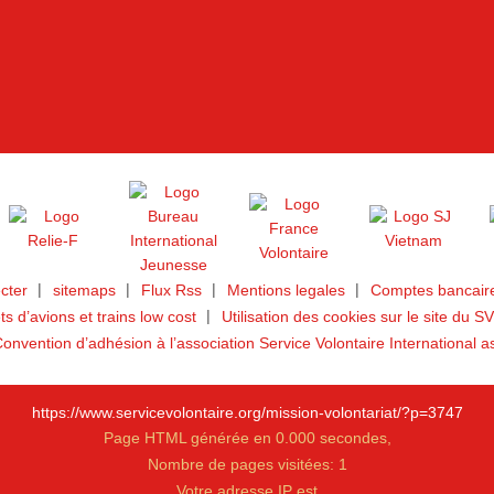
cter
sitemaps
Flux Rss
Mentions legales
Comptes bancaire
ets d’avions et trains low cost
Utilisation des cookies sur le site du SV
onvention d’adhésion à l’association Service Volontaire International a
https://www.servicevolontaire.org/mission-volontariat/?p=3747
Page HTML générée en 0.000 secondes,
Nombre de pages visitées: 1
Votre adresse IP est