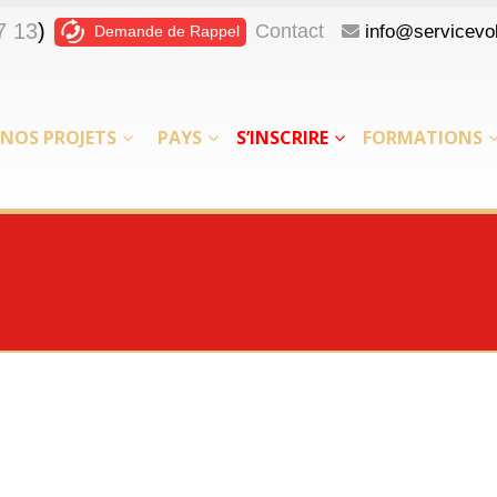
7 13
)
Contact
info@servicevol
Demande de Rappel
NOS PROJETS
PAYS
S’INSCRIRE
FORMATIONS