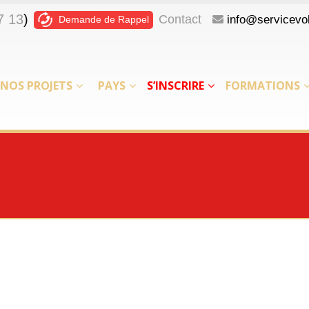
7 13
)
Contact
info@servicevol
Demande de Rappel
NOS PROJETS
PAYS
S’INSCRIRE
FORMATIONS