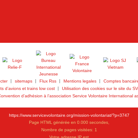
cter
sitemaps
Flux Rss
Mentions legales
Comptes bancaire
ets d’avions et trains low cost
Utilisation des cookies sur le site du SV
onvention d’adhésion à l’association Service Volontaire International a
https://www.servicevolontaire.org/mission-volontariat/?p=3747
Page HTML générée en 0.000 secondes,
Nombre de pages visitées: 1
Votre adresse IP est