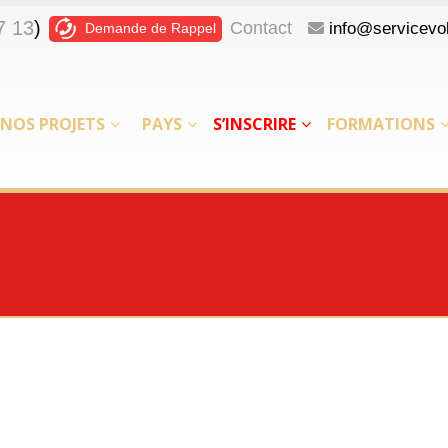
7 13
)
Contact
info@servicevol
Demande de Rappel
NOS PROJETS
PAYS
S’INSCRIRE
FORMATIONS