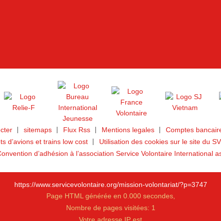
cter
sitemaps
Flux Rss
Mentions legales
Comptes bancaire
ets d’avions et trains low cost
Utilisation des cookies sur le site du SV
onvention d’adhésion à l’association Service Volontaire International a
https://www.servicevolontaire.org/mission-volontariat/?p=3747
Page HTML générée en 0.000 secondes,
Nombre de pages visitées: 1
Votre adresse IP est