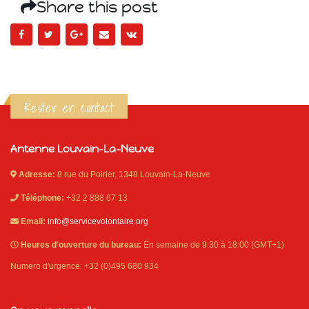
Share this post
Rester en contact
Antenne Louvain-La-Neuve
Adresse:
8 rue du Poirier, 1348 Louvain-La-Neuve
Téléphone:
+32 2 888 67 13
Email:
info@servicevolontaire.org
Heures d'ouverture du bureau:
En semaine de 9:30 à 18:00 (GMT+1)
Numero d'urgence: +32 (0)495 680 934