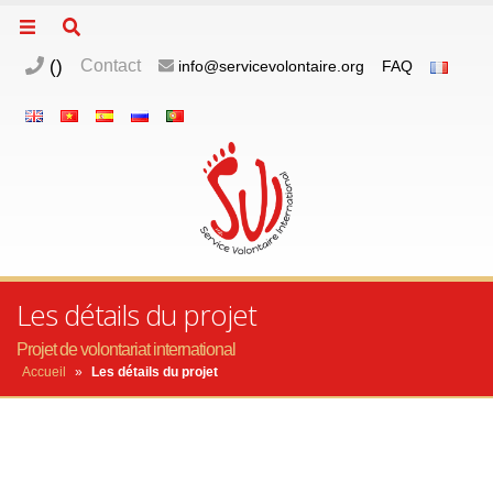
(
)
Contact
info@servicevolontaire.org
FAQ
Les détails du projet
Projet de volontariat international
Accueil
»
Les détails du projet