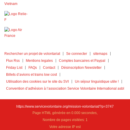
Rechercher un projet de volontariat
Se connecter
sitemaps
Flux Rss
Mentions legales
Comptes bancaires et Paypal
Friday List
FAQs
Contact
Désinscription Newsletter
Billets d’avions et trains low cost
Utilisation des cookies sur le site du SVI
Un séjour linguistique utile !
Convention d’adhésion à l’association Service Volontaire International asbl
https://www.servicevolontaire.org/mission-volontariat/?p=3747
Page HTML générée en 0.000 secondes,
Nombre de pages visitées: 1
Votre adresse IP est