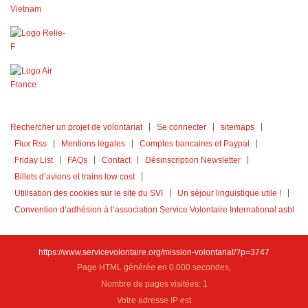
Rechercher un projet de volontariat
Se connecter
sitemaps
Flux Rss
Mentions legales
Comptes bancaires et Paypal
Friday List
FAQs
Contact
Désinscription Newsletter
Billets d’avions et trains low cost
Utilisation des cookies sur le site du SVI
Un séjour linguistique utile !
Convention d’adhésion à l’association Service Volontaire International asbl
https://www.servicevolontaire.org/mission-volontariat/?p=3747
Page HTML générée en 0.000 secondes,
Nombre de pages visitées: 1
Votre adresse IP est