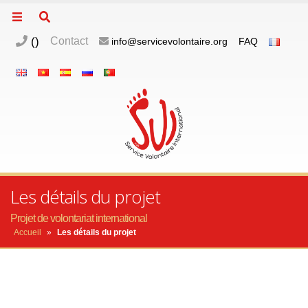
(
)
Contact
info@servicevolontaire.org
FAQ
Les détails du projet
Projet de volontariat international
Accueil
»
Les détails du projet