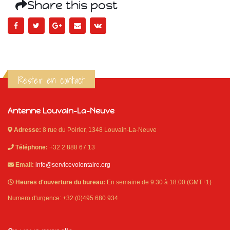
Share this post
Rester en contact
Antenne Louvain-La-Neuve
Adresse:
8 rue du Poirier, 1348 Louvain-La-Neuve
Téléphone:
+32 2 888 67 13
Email:
info@servicevolontaire.org
Heures d'ouverture du bureau:
En semaine de 9:30 à 18:00 (GMT+1)
Numero d'urgence: +32 (0)495 680 934