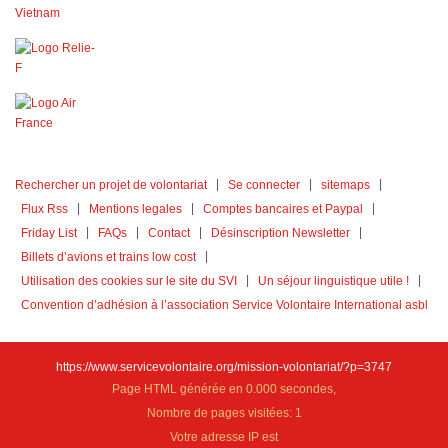
Rechercher un projet de volontariat
Se connecter
sitemaps
Flux Rss
Mentions legales
Comptes bancaires et Paypal
Friday List
FAQs
Contact
Désinscription Newsletter
Billets d’avions et trains low cost
Utilisation des cookies sur le site du SVI
Un séjour linguistique utile !
Convention d’adhésion à l’association Service Volontaire International asbl
https://www.servicevolontaire.org/mission-volontariat/?p=3747
Page HTML générée en 0.000 secondes,
Nombre de pages visitées: 1
Votre adresse IP est