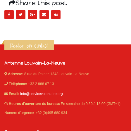
Share this post
Rester en contact
Antenne Louvain-La-Neuve
Adresse:
8 rue du Poirier, 1348 Louvain-La-Neuve
Téléphone:
+32 2 888 67 13
Email:
info@servicevolontaire.org
Heures d'ouverture du bureau:
En semaine de 9:30 à 18:00 (GMT+1)
Numero d'urgence: +32 (0)495 680 934