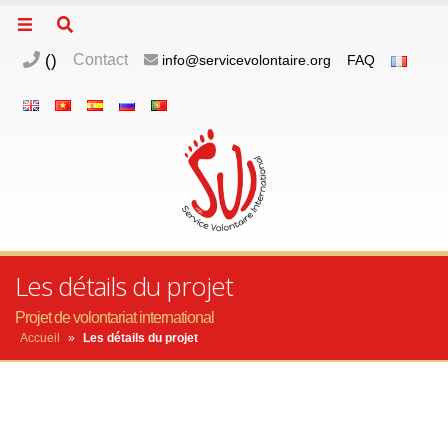
(
)
Contact
info@servicevolontaire.org
FAQ
Les détails du projet
Projet de volontariat international
Accueil
»
Les détails du projet