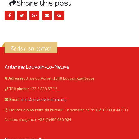
Share this post
Rester en contact
Antenne Louvain-La-Neuve
Adresse:
8 rue du Poirier, 1348 Louvain-La-Neuve
Téléphone:
+32 2 888 67 13
Email:
info@servicevolontaire.org
Heures d'ouverture du bureau:
En semaine de 9:30 à 18:00 (GMT+1)
Numero d'urgence: +32 (0)495 680 934