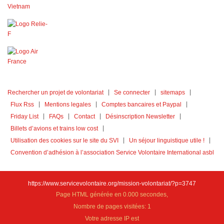
Rechercher un projet de volontariat
Se connecter
sitemaps
Flux Rss
Mentions legales
Comptes bancaires et Paypal
Friday List
FAQs
Contact
Désinscription Newsletter
Billets d’avions et trains low cost
Utilisation des cookies sur le site du SVI
Un séjour linguistique utile !
Convention d’adhésion à l’association Service Volontaire International asbl
https://www.servicevolontaire.org/mission-volontariat/?p=3747
Page HTML générée en 0.000 secondes,
Nombre de pages visitées: 1
Votre adresse IP est