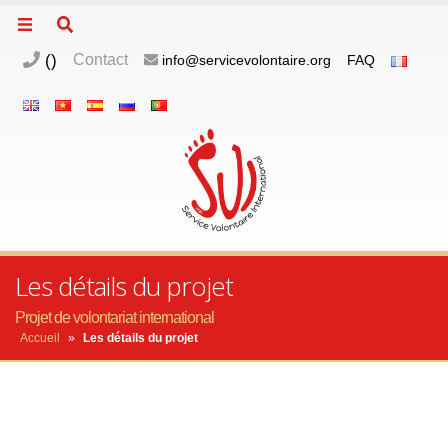
(
)
Contact
info@servicevolontaire.org
FAQ
Les détails du projet
Projet de volontariat international
Accueil
»
Les détails du projet