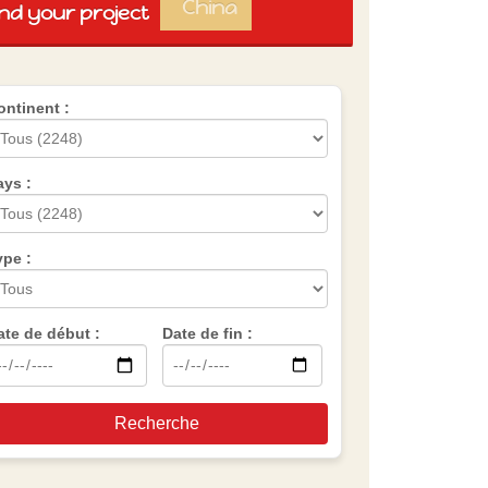
China
ind your project
Spain
Brazil
Vietnam
Mexico
ontinent :
Group
AES
ays :
ype :
ate de début :
Date de fin :
Recherche