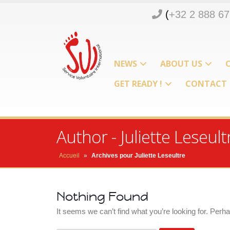
(
+32 2 888 67
d
n
NEWS
ABOUT US
m
GET READY !
CONTACT
o
p
Author - Juliette Leseult
Accueil
»
Archives pour Juliette Leseultre
Nothing Found
It seems we can’t find what you’re looking for. Perh