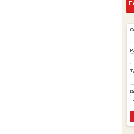
F
C
P
T
D