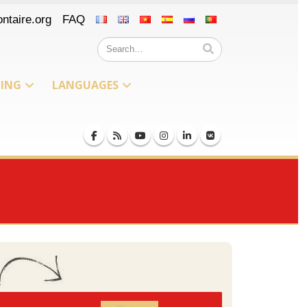
ntaire.org
FAQ
NING
LANGUAGES
Iceland
Russian
Peru