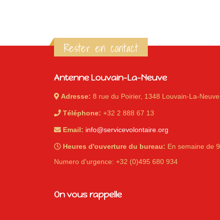
Rester en contact
Antenne Louvain-La-Neuve
Adresse:
8 rue du Poirier, 1348 Louvain-La-Neuve
Téléphone:
+32 2 888 67 13
Email:
info@servicevolontaire.org
Heures d'ouverture du bureau:
En semaine de 9
Numero d'urgence: +32 (0)495 680 934
On vous rappelle