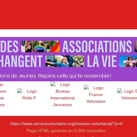
https://www.servicevolontaire.org/mission-volontariat/?p=0
Page HTML générée en 0.000 secondes,