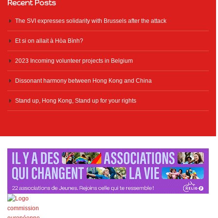
Recent Posts
The SVI expresses solidarity with Brussels after the attack
Et si on allait à Hòa Bình?
2023 Incoming volunteer projects in Belgium
Dissonant harmony between Hong Kong and China
Stand up, Hong Kong, Stand up for your rights