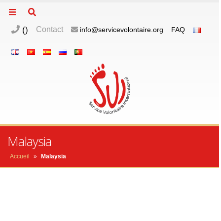
(
)
Contact
info@servicevolontaire.org
FAQ
m
o
p
Malaysia
Accueil
»
Malaysia