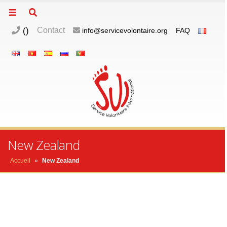
(
)
Contact
info@servicevolontaire.org
FAQ
m
o
p
New Zealand
Accueil
»
New Zealand