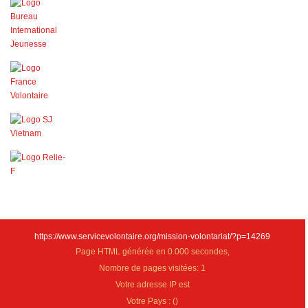
https://www.servicevolontaire.org/mission-volontariat/?p=14269
Page HTML générée en 0.000 secondes,
Nombre de pages visitées: 1
Votre adresse IP est
Votre Pays :
(
)