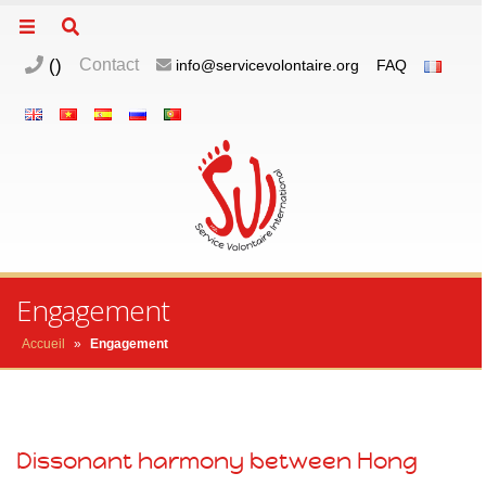
(
)
Contact
info@servicevolontaire.org
FAQ
m
o
p
Engagement
Accueil
»
Engagement
Dissonant harmony between Hong