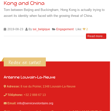
Kong and China
Torn between Beijing and Buckingham, Hong Kong is actually trying to
assert its identity when faced with the growing threat of China.
2019-08-23
By
svi_belgique
Engagement
Like:
2
Read more...
Rester en contact
Antenne Louvain-La-Neuve
Adresse:
8 rue du Poirier, 1348 Louvain-La-Neuve
Téléphone:
+32 2 888 67 13
Email:
info@servicevolontaire.org