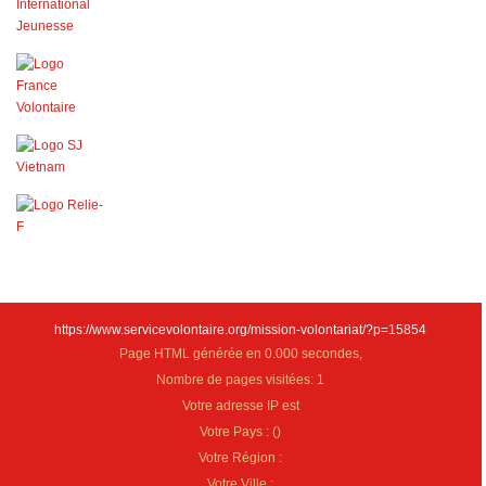
https://www.servicevolontaire.org/mission-volontariat/?p=15854
Page HTML générée en 0.000 secondes,
Nombre de pages visitées: 1
Votre adresse IP est
Votre Pays :
(
)
Votre Région :
Votre Ville :