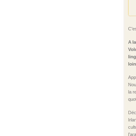
C’es
A l
Vol
lin
loi
App
Nou
la r
quot
Déc
Irla
cul
l’ar