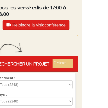
ous les vendredis de 17:00 à
8:00
Rejoindre la visioconférence
Islande
Russie
Pérou
Chine
ECHERCHER UN PROJET
Espagne
Brésil
ontinent :
VietNam
Mexique
Groupe
SVE
ays :