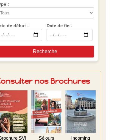
ype :
ate de début :
Date de fin :
Recherche
Consulter nos Brochures
Brochure SVI
Séjours
Incoming