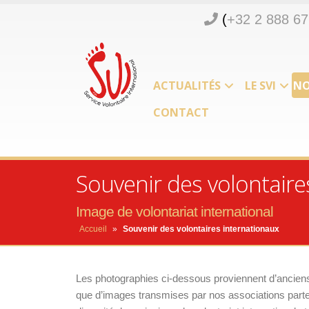
(
+32 2 888 67
ACTUALITÉS
LE SVI
NO
CONTACT
Souvenir des volontaire
Image de volontariat international
Accueil
»
Souvenir des volontaires internationaux
Les photographies ci-dessous proviennent d’anciens v
que d’images transmises par nos associations parte