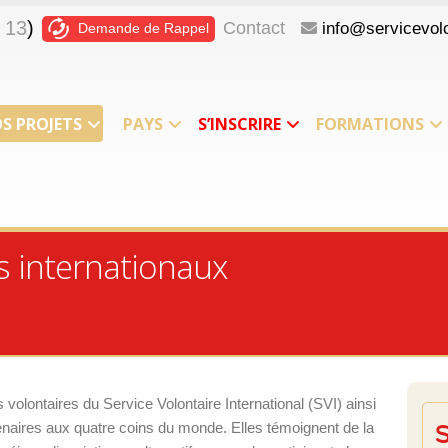
 13
)
Contact
info@servicevolo
Demande de Rappel
S PROJETS
PAYS
S’INSCRIRE
FORMATIONS
s internationaux
olontaires du Service Volontaire International (SVI) ainsi
naires aux quatre coins du monde. Elles témoignent de la