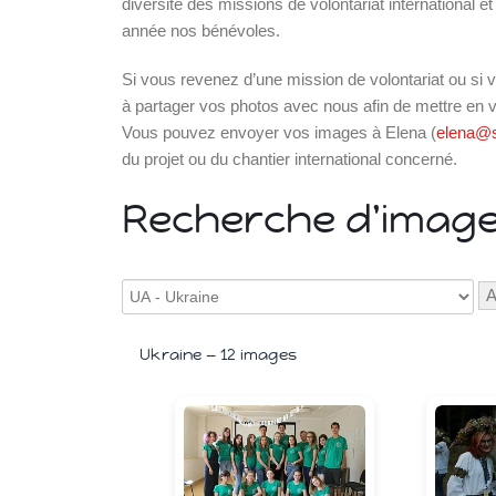
diversité des missions de volontariat international et
année nos bénévoles.
Si vous revenez d’une mission de volontariat ou si v
à partager vos photos avec nous afin de mettre en va
Vous pouvez envoyer vos images à Elena (
elena@s
du projet ou du chantier international concerné.
Recherche d'imag
A
Islande
Russie
Pérou
Ukraine — 12 images
Chine
Espagne
Brésil
VietNam
Mexique
Groupe