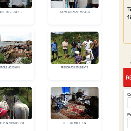
T
ISH FOR STUDENTS
ROKYNI OPEN-AIR MUSEUM
1
STORE MOSCHUN
FRENCH FOR STUDENTS
R
C
P
I OPEN-AIR MUSEUM
RESTORE MOSCHUN