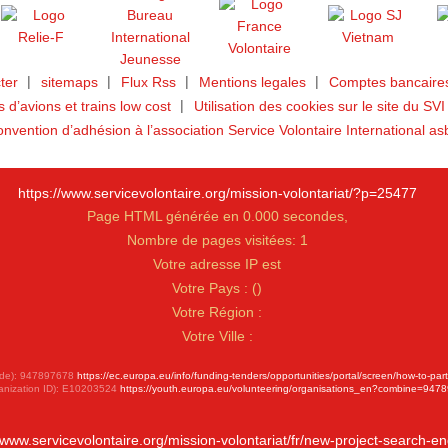
ter
sitemaps
Flux Rss
Mentions legales
Comptes bancaires
ts d’avions et trains low cost
Utilisation des cookies sur le site du SVI
nvention d’adhésion à l’association Service Volontaire International as
https://www.servicevolontaire.org/mission-volontariat/?p=25477
Page HTML générée en 0.000 secondes,
Nombre de pages visitées: 1
Votre adresse IP est
Votre Pays :
(
)
Votre Région :
Votre Ville :
 Code): 947897678
https://ec.europa.eu/info/funding-tenders/opportunities/portal/screen/how-to-par
anization ID): E10203524
https://youth.europa.eu/volunteering/organisations_en?combine=947
//www.servicevolontaire.org/mission-volontariat/fr/new-project-search-en