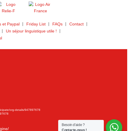
 et Paypal
Friday List
FAQs
Contact
Un séjour linguistique utile !
bl
ticipate/org-details/947897678
897678
Besoin d'aide ?
gine/
Contacte-nous !