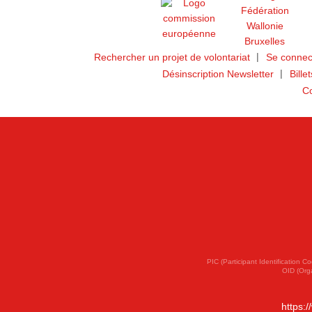
Rechercher un projet de volontariat
Se connec
Désinscription Newsletter
Bille
Co
PIC (Participant Identification
OID (Org
https: