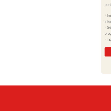
port
· I
inte
· S
pro
· T