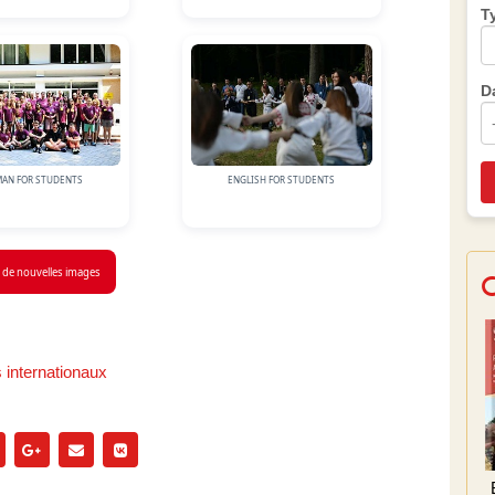
T
D
AN FOR STUDENTS
ENGLISH FOR STUDENTS
 de nouvelles images
 internationaux