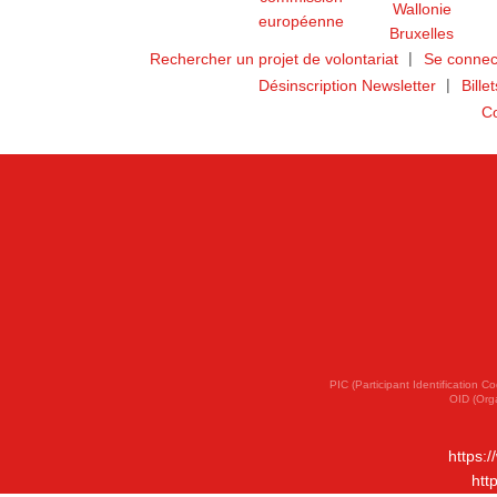
Rechercher un projet de volontariat
Se connec
Désinscription Newsletter
Bille
Co
PIC (Participant Identification
OID (Org
https:
htt