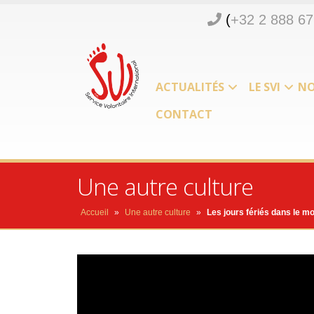
(
+32 2 888 67
ACTUALITÉS
LE SVI
NO
CONTACT
Une autre culture
Accueil
»
Une autre culture
»
Les jours fériés dans le m