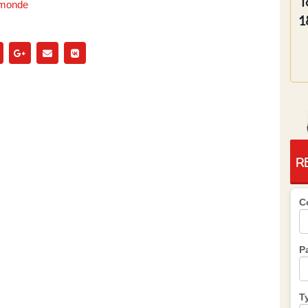
T
e monde
1
R
C
P
T