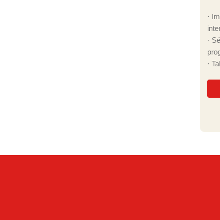
· I
inte
· S
pro
· T