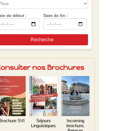
ate de début :
Date de fin :
Recherche
Consulter nos Brochures
Brochure SVI
Séjours
Incoming
Linguistiques
brochure,
Belgium