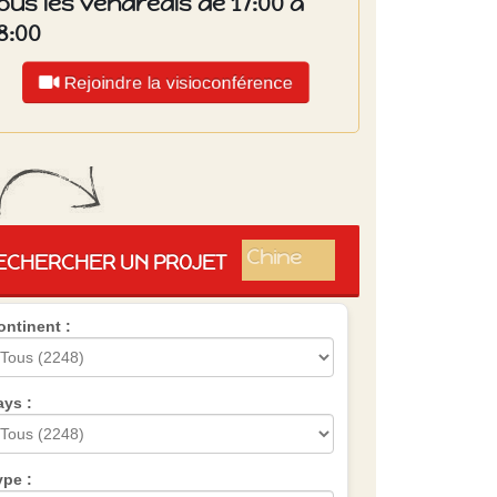
ous les vendredis de 17:00 à
8:00
Rejoindre la visioconférence
Islande
Russie
Pérou
Chine
ECHERCHER UN PROJET
Espagne
Brésil
ontinent :
VietNam
Mexique
Groupe
SVE
ays :
ype :