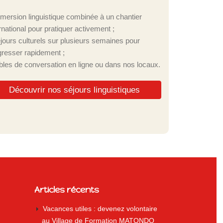
mmersion linguistique combinée à un chantier
rnational pour pratiquer activement ;
éjours culturels sur plusieurs semaines pour
gresser rapidement ;
ables de conversation en ligne ou dans nos locaux.
Découvrir nos séjours linguistiques
Articles récents
Vacances utiles : devenez volontaire
au Village de Formation MATONDO