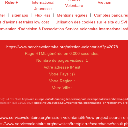
ter
sitemaps
Flux Rss
Mentions legales
Comptes bancaires
ts d’avions et trains low cost
Utilisation des cookies sur le site du SVI
nvention d’adhésion à l’association Service Volontaire International as
https://www.servicevolontaire.org/mission-volontariat/?p=2078
Page HTML générée en 0.000 secondes,
Nombre de pages visitées: 1
Votre adresse IP est
Votre Pays :
(
)
Votre Région :
Votre Ville :
 Code): 947897678
https://ec.europa.eu/info/funding-tenders/opportunities/portal/screen/how-to-par
anization ID): E10203524
https://youth.europa.eu/volunteering/organisations_en?combine=947
//www.servicevolontaire.org/mission-volontariat/fr/new-project-search-en
ps://www.servicevolontaire.org/newsites/free/pierre/search/new/result.p