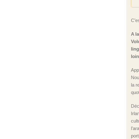
C’es
A l
Vol
lin
loi
App
Nou
la r
quot
Déc
Irla
cul
l’ar
port