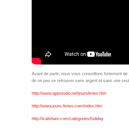
Avant de partir, nous vous conseillons fortement de vé
Islande
de ne pas se retrouver sans argent et sans une seu
Russie
Pérou
http://www.qppstudio.net/joursferies.htm
Chine
Espagne
http://www.jours-feries.com/index.htm
Brésil
VietNam
http://icalshare.com/categories/holiday
Mexique
Groupe