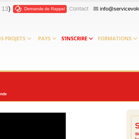
 13
)
Contact
info@servicevolo
Demande de Rappel
S PROJETS
PAYS
S’INSCRIRE
FORMATIONS
onde
s